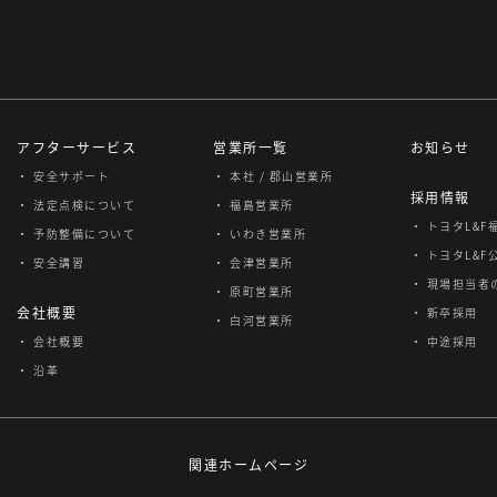
アフターサービス
営業所一覧
お知らせ
・ 安全サポート
・ 本社 / 郡山営業所
採用情報
・ 法定点検について
・ 福島営業所
・ トヨタL&
・ 予防整備について
・ いわき営業所
・ トヨタL&F
・ 安全講習
・ 会津営業所
・ 現場担当者
・ 原町営業所
会社概要
・ 新卒採用
・ 白河営業所
・ 会社概要
・ 中途採用
・ 沿革
関連ホームページ