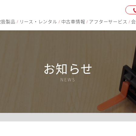
取扱製品
リース・レンタル
中古車情報
アフターサービス
会
/
/
/
/
お知らせ
NEWS